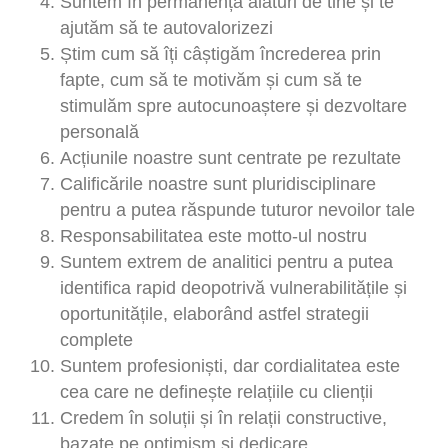
Suntem în permanență alături de tine și te
ajutăm să te autovalorizezi
Știm cum să îți câștigăm încrederea prin
fapte, cum să te motivăm și cum să te
stimulăm spre autocunoaștere și dezvoltare
personală
Acțiunile noastre sunt centrate pe rezultate
Calificările noastre sunt pluridisciplinare
pentru a putea răspunde tuturor nevoilor tale
Responsabilitatea este motto-ul nostru
Suntem extrem de analitici pentru a putea
identifica rapid deopotrivă vulnerabilitățile și
oportunitățile, elaborând astfel strategii
complete
Suntem profesioniști, dar cordialitatea este
cea care ne definește relațiile cu clienții
Credem în soluții și în relații constructive,
bazate pe optimism și dedicare