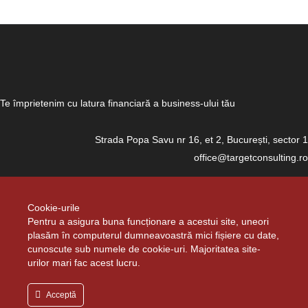
Te împrietenim cu latura financiară a business-ului tău
Strada Popa Savu nr 16, et 2, București, sector 1
office@targetconsulting.ro
Cookie-urile
Copyright © 2020 Target Consulting. Toate drepturile rezervate. Realizat de
Pentru a asigura buna funcționare a acestui site, uneori
plasăm în computerul dumneavoastră mici fișiere cu date,
Happy Advertising
,
cunoscute sub numele de cookie-uri. Majoritatea site-
urilor mari fac acest lucru.
Acceptă