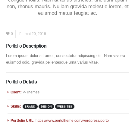
non, rhonus mauris. Nullam gravida molestie lorem, et
euismod metus feugiat ac.
0
mai 20, 2019
Portfolio
Description
Lorem ipsum dolor sit amet, consectetur adipiscing elit. Nam viverra
euismod odio, gravida pellentesque urna varius vitae.
Portfolio
Details
Client:
P-Themes
Skills:
BRAND
DESIGN
WEBSITES
Portfolio URL:
https://www.portotheme.com/wordpress/porto