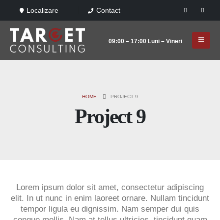
Localizare
Contact
09:00 – 17:00 Luni – Vineri
HOME
PROJECT 9
Project 9
Lorem ipsum dolor sit amet, consectetur adipiscing
elit. In ut nunc in enim laoreet ornare. Nullam tincidunt
tempor ligula eu dignissim. Nam semper dui quis
congue mollis. Nam at tellus ultricies, tincidunt quam